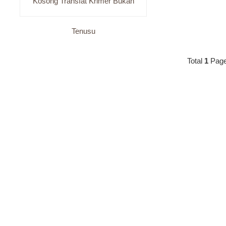
Kosong Transfat Krimer Bukan
Tenusu
Total
1
Pag