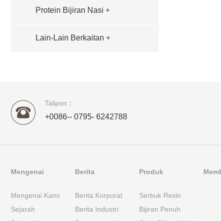
Protein Bijiran Nasi
+
Lain-Lain Berkaitan
+
Talipon：
+0086-- 0795- 6242788
Mengenai
Berita
Produk
Membe
Mengenai Kami
Berita Korporat
Serbuk Resin
Sejarah
Berita Industri
Bijiran Penuh