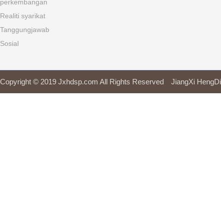
perkembangan
Realiti syarikat
Tanggungjawab
Sosial
Copyright © 2019 Jxhdsp.com All Rights Reserved JiangXi H