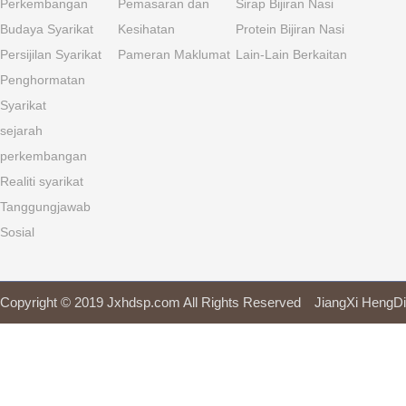
Perkembangan
Pemasaran dan
Sirap Bijiran Nasi
Budaya Syarikat
Kesihatan
Protein Bijiran Nasi
Persijilan Syarikat
Pameran Maklumat
Lain-Lain Berkaitan
Penghormatan
Syarikat
sejarah
perkembangan
Realiti syarikat
Tanggungjawab
Sosial
Copyright © 2019 Jxhdsp.com All Rights Reserved JiangXi H