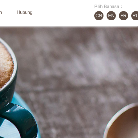
Pilih Bahasa：
n
Hubungi
CN
EN
FR
R