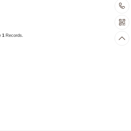
e
1
Records.