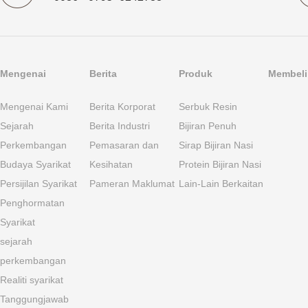
Mengenai
Berita
Produk
Membeli 
Mengenai Kami
Berita Korporat
Serbuk Resin
Sejarah
Berita Industri
Bijiran Penuh
Perkembangan
Pemasaran dan
Sirap Bijiran Nasi
Budaya Syarikat
Kesihatan
Protein Bijiran Nasi
Persijilan Syarikat
Pameran Maklumat
Lain-Lain Berkaitan
Penghormatan
Syarikat
sejarah
perkembangan
Realiti syarikat
Tanggungjawab