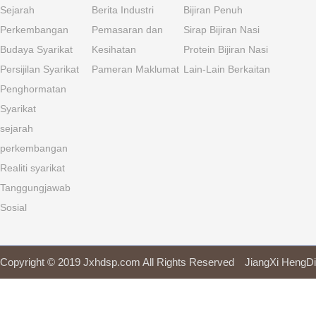
Sejarah
Berita Industri
Bijiran Penuh
Perkembangan
Pemasaran dan
Sirap Bijiran Nasi
Budaya Syarikat
Kesihatan
Protein Bijiran Nasi
Persijilan Syarikat
Pameran Maklumat
Lain-Lain Berkaitan
Penghormatan
Syarikat
sejarah
perkembangan
Realiti syarikat
Tanggungjawab
Sosial
Copyright © 2019 Jxhdsp.com All Rights Reserved JiangXi H