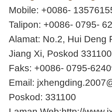
Mobile: +0086- 1357615
Talipon: +0086- 0795- 6
Alamat: No.2, Hui Deng 
Jiang Xi, Poskod 331100
Faks: +0086- 0795-624
Email: jxhengding.200
Poskod: 331100
Laman Web:
http://www.