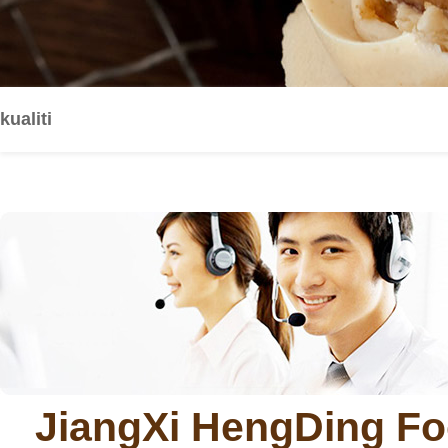
kualiti
JiangXi HengDing Fo