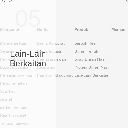
05
Mengenai
Berita
Produk
Membeli 
Mengenai Kami
Berita Korporat
Serbuk Resin
Sejarah
Lain-Lain
Berita Industri
Bijiran Penuh
Perkembangan
Pemasaran dan
Sirap Bijiran Nasi
Berkaitan
Budaya Syarikat
Kesihatan
Protein Bijiran Nasi
Persijilan Syarikat
Pameran Maklumat
Lain-Lain Berkaitan
Penghormatan
Syarikat
sejarah
perkembangan
Realiti syarikat
Tanggungjawab