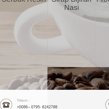
Nasi
Talipon：
+0086-- 0795- 6242788