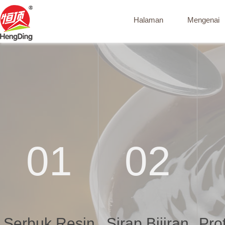
Halaman
Mengenai
01
02
Serbuk Resin
Sirap Bijiran
Prot